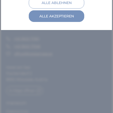
ALLE ABLEHNEN
Villa Frischmuth – Chalets
Umgebung
ALLE AKZEPTIEREN
Kontakt
Wichtige Informationen
+43 3622 71361
+43 3622 71346
office@hotelamsee.at
Hotel am See
Fischerndorf 2
8992 Altaussee, Austria
In Maps öffnen
Impressum
Datenschutz