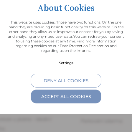
Veranda – obývací pro
About Cookies
Soukromá sluneční ter
This website uses cookies. Those have two functions: On the one
m útočišti o rozloze
hand they are providing basic functionality for this website. On the
other hand they allow us to improve our content for you by saving
 30 m².
Minibar s mrazákem
and analyzing anonymized user data. You can redraw your consent
to using these cookies at any time. Find more information
v nezapomenutelný
regarding cookies on our
Data Protection Declaration
and
regarding us on the
Imprint
.
Parketová podlaha
kosti king size v
Settings
Fén a toaletní potřeby
 vybavena
DENY ALL COOKIES
Kávovar Nespresso a r
terasa s
ACCEPT ALL COOKIES
 celé jezero, horu
Vysokorychlostní WiFi 
.
oloze u jezera – ideální
Parkování zdarma
ho.