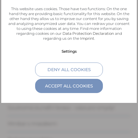
This website uses cookies. Those have two functions: On the one
hand they are providing basic functionality for this website. On the
LAST MINUTE A CENY
other hand they allow us to improve our content for you by saving
and analyzing anonymized user data. You can redraw your consent
to using these cookies at any time. Find more information
dotazy
rezervovat
regarding cookies on our
Data Protection Declaration
and
regarding us on the
Imprint
.
Settings
Ložnice s manželskou postelí velikosti king size
DENY ALL COOKIES
Veranda – obývací prostor s rozkládacím gaučem
ACCEPT ALL COOKIES
nebo přistýlkou
Soukromá sluneční terasa – oáza pro smysly!
Minibar s mrazákem