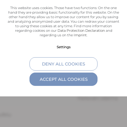
This website uses cookies. Those have two functions: On the one
hand they are providing basic functionality for this website. On the
Minibar s mrazákem
other hand they allow us to improve our content for you by saving
and analyzing anonymized user data. You can redraw your consent
žnicí a obývacím
to using these cookies at any time. Find more information
regarding cookies on our
Data Protection Declaration
and
Parketová podlaha
ozloze cca 40 m². V
regarding us on the
Imprint
.
postel s ergonomickými
Settings
Fén a toaletní potřeby
otnou rozkládací
 pro čtyři osoby.
DENY ALL COOKIES
Kávovar Nespresso a r
koutem dotváří
má. Ideální pro páry
ACCEPT ALL COOKIES
Vysokorychlostní WiFi 
í šarm s promyšleným
Parkování zdarma
ufetu